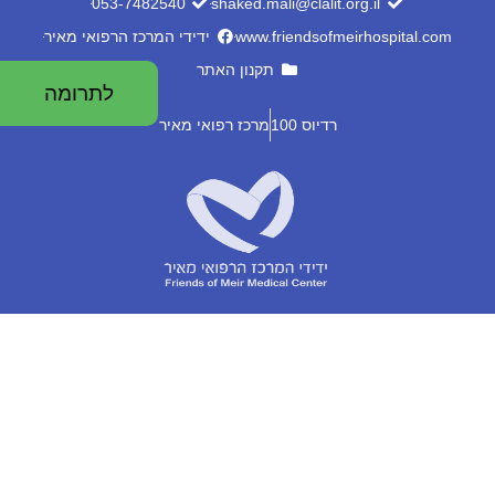
053-7482540
shaked.mali@clalit.org.il
www.friendsofmeirhospital.com
ידידי המרכז הרפואי מאיר
תקנון האתר
לתרומה
רדיוס 100
מרכז רפואי מאיר