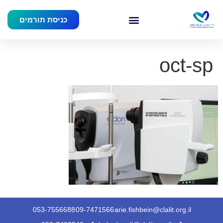
כניסת תורמים
oct-sp
053-7556688
09-7471566
arie.fishbein@clalit.org.il