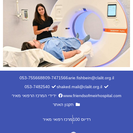
053-7556688
09-7471566
arie.fishbein@clalit.org.il
053-7482540
shaked.mali@clalit.org.il
www.friendsofmeirhospital.com
ידידי המרכז הרפואי מאיר
תקנון האתר
רדיוס 100
מרכז רפואי מאיר