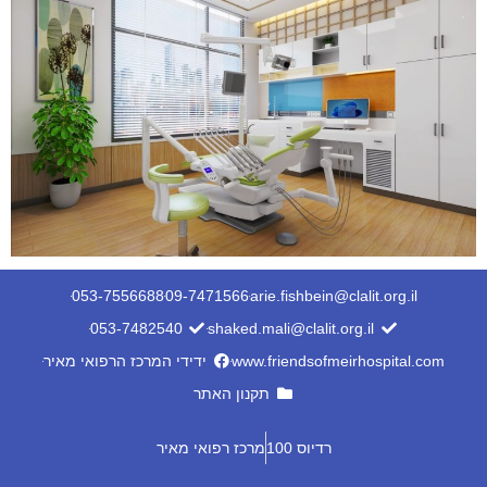
053-7556688
09-7471566
arie.fishbein@clalit.org.il
053-7482540
shaked.mali@clalit.org.il
www.friendsofmeirhospital.com
ידידי המרכז הרפואי מאיר
תקנון האתר
רדיוס 100
מרכז רפואי מאיר