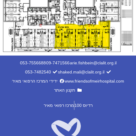
053-7556688
09-7471566
arie.fishbein@clalit.org.il
053-7482540
shaked.mali@clalit.org.il
www.friendsofmeirhospital.com
ידידי המרכז הרפואי מאיר
תקנון האתר
רדיוס 100
מרכז רפואי מאיר