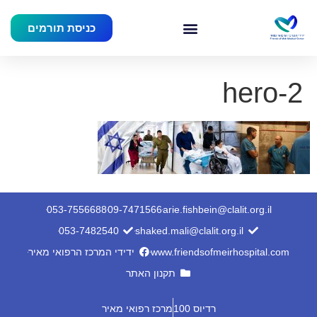
כניסת תורמים
hero-2
053-7556688
09-7471566
arie.fishbein@clalit.org.il
053-7482540
shaked.mali@clalit.org.il
www.friendsofmeirhospital.com
ידידי המרכז הרפואי מאיר
תקנון האתר
רדיוס 100
מרכז רפואי מאיר