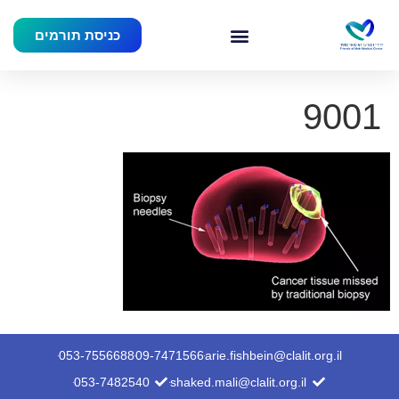
כניסת תורמים
9001
053-7556688
09-7471566
arie.fishbein@clalit.org.il
053-7482540
shaked.mali@clalit.org.il