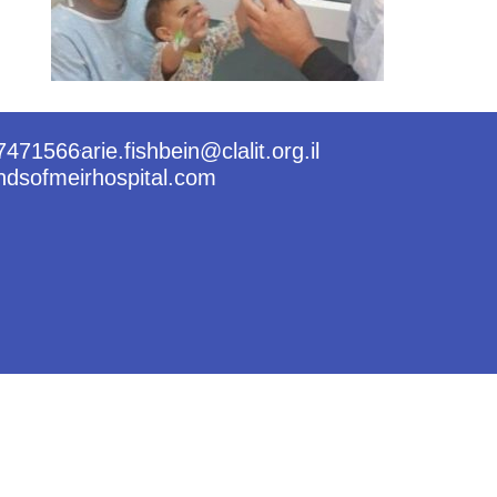
7471566
arie.fishbein@clalit.org.il
ndsofmeirhospital.com