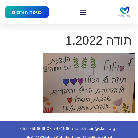
כניסת תורמים
תודה 1.2022
053-7556688
09-7471566
arie.fishbein@clalit.org.il
053-7482540
shaked.mali@clalit.org.il