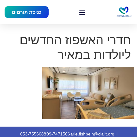
כניסת תורמים
חדרי האשפוז החדשים
ליולדות במאיר
053-7556688
09-7471566
arie.fishbein@clalit.org.il