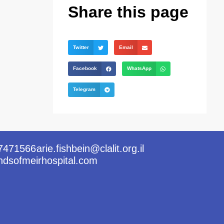
Share this page
Twitter
Email
Facebook
WhatsApp
Telegram
7471566
arie.fishbein@clalit.org.il
ndsofmeirhospital.com