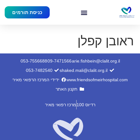
כניסת תורמים
ראובן קפלן
053-7556688
09-7471566
arie.fishbein@clalit.org.il
053-7482540
shaked.mali@clalit.org.il
www.friendsofmeirhospital.com
ידידי המרכז הרפואי מאיר
תקנון האתר
רדיוס 100
מרכז רפואי מאיר