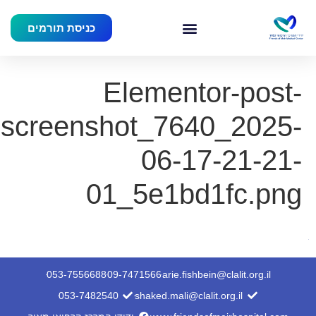
כניסת תורמים
Elementor-post-
screenshot_7640_2025-
06-17-21-21-
01_5e1bd1fc.png
053-7556688
09-7471566
arie.fishbein@clalit.org.il
053-7482540
shaked.mali@clalit.org.il