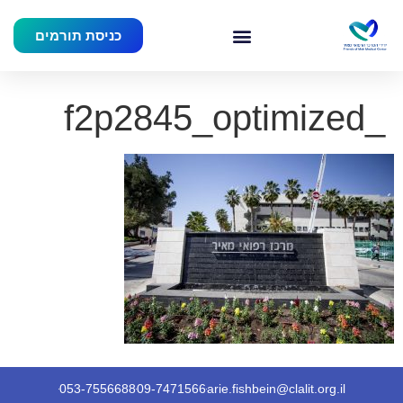
כניסת תורמים
_f2p2845_optimized
053-7556688
09-7471566
arie.fishbein@clalit.org.il