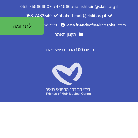
053-7556688
09-7471566
arie.fishbein@clalit.org.il
053-7482540
shaked.mali@clalit.org.il
www.friendsofmeirhospital.com
ידידי המרכז הרפואי מאיר
לתרומה
תקנון האתר
רדיוס 100
מרכז רפואי מאיר